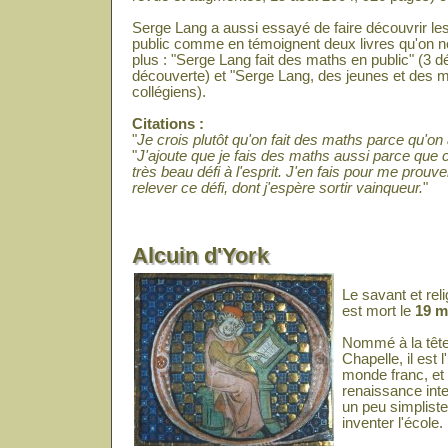
Serge Lang a aussi essayé de faire découvrir l
public comme en témoignent deux livres qu'on 
plus : "Serge Lang fait des maths en public" (3 d
découverte) et "Serge Lang, des jeunes et des 
collégiens).
Citations :
"
Je crois plutôt qu'on fait des maths parce qu'on 
"
J'ajoute que je fais des maths aussi parce que c'e
très beau défi à l'esprit. J'en fais pour me pro
relever ce défi, dont j'espère sortir vainqueur.
"
Alcuin d'York
Le savant et rel
est mort le
19 m
Nommé à la tête 
Chapelle, il est
monde franc, et 
renaissance inte
un peu simpliste
inventer l'école.