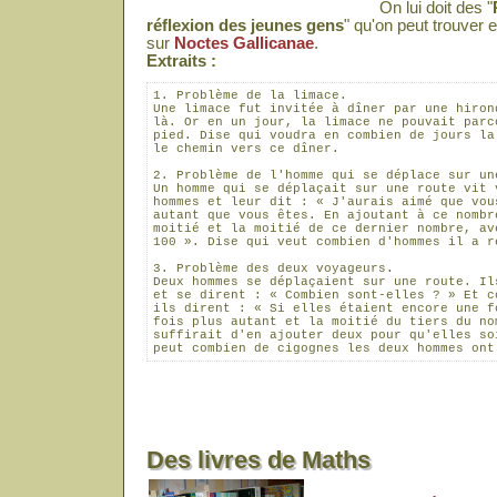
On lui doit des "
réflexion des jeunes gens
" qu'on peut trouver e
sur
Noctes Gallicanae
.
Extraits :
1. Problème de la limace.

Une limace fut invitée à dîner par une hirond
là. Or en un jour, la limace ne pouvait parco
pied. Dise qui voudra en combien de jours la 
le chemin vers ce dîner.

2. Problème de l'homme qui se déplace sur une
Un homme qui se déplaçait sur une route vit v
hommes et leur dit : « J'aurais aimé que vous
autant que vous êtes. En ajoutant à ce nombre
moitié et la moitié de ce dernier nombre, ave
100 ». Dise qui veut combien d'hommes il a re
3. Problème des deux voyageurs.

Deux hommes se déplaçaient sur une route. Ils
et se dirent : « Combien sont-elles ? » Et co
ils dirent : « Si elles étaient encore une fo
fois plus autant et la moitié du tiers du nom
suffirait d'en ajouter deux pour qu'elles soi
Des livres de Maths