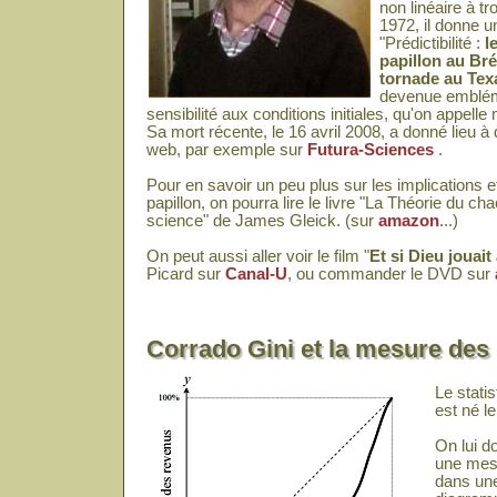
non linéaire à tr
1972, il donne un
"Prédictibilité :
l
papillon au Bré
tornade au Tex
devenue emblém
sensibilité aux conditions initiales, qu'on appelle
Sa mort récente, le 16 avril 2008, a donné lieu à
web, par exemple sur
Futura-Sciences
.
Pour en savoir un peu plus sur les implications et 
papillon, on pourra lire le livre "La Théorie du ch
science" de James Gleick. (sur
amazon
...)
On peut aussi aller voir le film "
Et si Dieu jouait
Picard sur
Canal-U
, ou commander le DVD sur
Corrado Gini et la mesure des 
Le statis
est né l
On lui do
une mesu
dans une