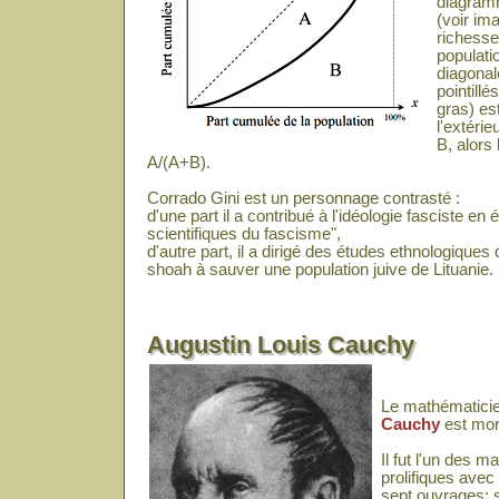
diagram
(voir ima
richesse
populatio
diagonale
pointillé
gras) est
l'extéri
B, alors 
A/(A+B).
Corrado Gini est un personnage contrasté :
d'une part il a contribué à l'idéologie fasciste en
scientifiques du fascisme",
d'autre part, il a dirigé des études ethnologiques 
shoah à sauver une population juive de Lituanie.
Augustin Louis Cauchy
Le mathématicie
Cauchy
est mor
Il fut l'un des m
prolifiques avec
sept ouvrages; 