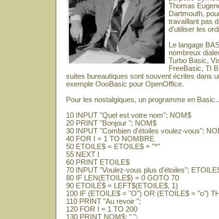
Thomas Eugene 
Dartmouth, pour
travaillant pas 
d'utiliser les or
Le langage BAS
nombreux diale
Turbo Basic, Vi
FreeBasic, TI 
suites bureautiques sont souvent écrites dans un
exemple OooBasic pour OpenOffice.
Pour les nostalgiques, un programme en Basic..
10 INPUT "Quel est votre nom"; NOM$
20 PRINT "Bonjour "; NOM$
30 INPUT "Combien d'étoiles voulez-vous"; 
40 FOR I = 1 TO NOMBRE
50 ETOILE$ = ETOILE$ + "*"
55 NEXT I
60 PRINT ETOILE$
70 INPUT "Voulez-vous plus d'étoiles"; ETOILE
80 IF LEN(ETOILE$) = 0 GOTO 70
90 ETOILE$ = LEFT$(ETOILE$, 1)
100 IF (ETOILE$ = "O") OR (ETOILE$ = "o")
110 PRINT "Au revoir ";
120 FOR I = 1 TO 200
130 PRINT NOM$; " ";