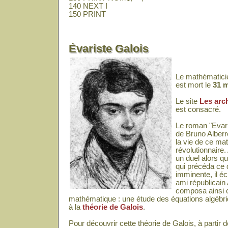
140 NEXT I
150 PRINT
Évariste Galois
Le mathématici
est mort le
31 m
Le site
Les arc
est consacré.
Le roman "Evari
de Bruno Alber
la vie de ce ma
révolutionnaire
un duel alors qu
qui précéda ce 
imminente, il écr
ami républicain
composa ainsi c
mathématique : une étude des équations algébr
à la
théorie de Galois
.
Pour découvrir cette théorie de Galois, à partir